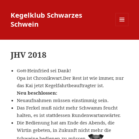
Kegelklub Schwarzes
Schwein
MENÜ
UND
WIDGETS
JHV 2018
Gott
Heinfried sei Dank!
Opa ist Chronikwart.Der Rest ist wie immer, nur
das Kai jetzt Kegelfahrtbeauftragter ist.
Neu beschlossen:
Neuaufnahmen müssen einstimmig sein.
Das Ferkel muß nicht mehr Schwamm feucht
halten, es ist stattdessen Rundenwartanwärter.
Die Bedienung hat am Ende des Abends, die
Wirtin gebeten, in Zukunft nicht mehr die
Schweine bedienen zu müssen.