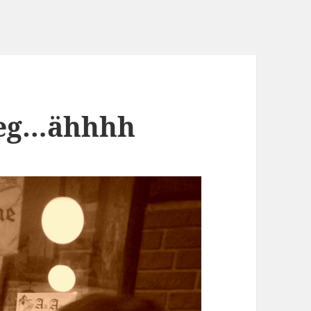
keg…ähhhh